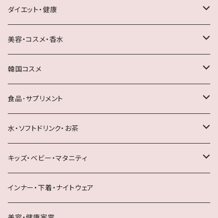
理想のお肌に?
ダイエット・健康
健康いきいきライフサプリメント
デンタルケア
美容・コスメ・香水
お悩み別サプリメント
サプリメント
スキンケア
韓国コスメ
スムーズ快調ライフ
ダイエット
ベースメイク・メイクアップ
スキンケア
食品･サプリメント
内側からケアで健康的に美しく
健康食品
ボディケア
その他
米・雑穀
水・ソフトドリンク・お茶
男性化粧品・サプリメント
日焼け止め
ヘアケア・スタイリング
調味料
お茶・紅茶
キッズ・ベビー・マタニティ
めざせ憧れボディ！
ダイエットドリンク
シェービング
野菜・果実飲料
マタニティ・ママ用品
インナー・下着・ナイトウェア
発毛促進・髪・頭皮のお悩みに
ボディケア
サプリメント
おふろ・バス用品
美容・健康家電