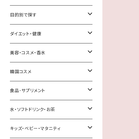
目的別で探す
理想のお肌に?
ダイエット・健康
健康いきいきライフサプリメント
デンタルケア
美容・コスメ・香水
お悩み別サプリメント
サプリメント
スキンケア
韓国コスメ
スムーズ快調ライフ
ダイエット
ベースメイク・メイクアップ
スキンケア
食品･サプリメント
内側からケアで健康的に美しく
健康食品
ボディケア
その他
米・雑穀
水・ソフトドリンク・お茶
男性化粧品・サプリメント
日焼け止め
ヘアケア・スタイリング
調味料
お茶・紅茶
キッズ・ベビー・マタニティ